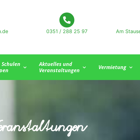
n.de
0351 / 288 25 97
Am Stause
, Schulen
Aktuelles und
Vermietung
pen
Veranstaltungen
eranstaltungen