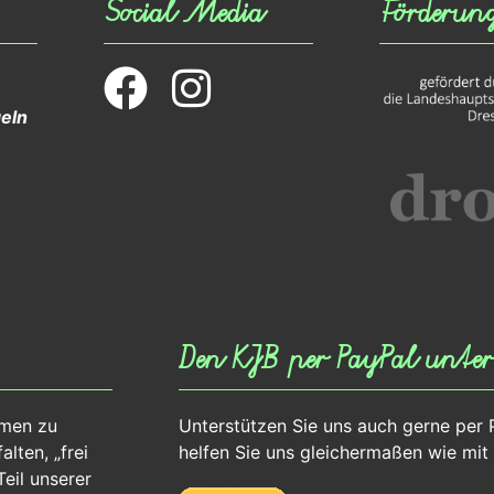
Social Media
Förderun
eln
Den KJB per PayPal unter
mmen zu
Unterstützen Sie uns auch gerne per 
lten, „frei
helfen Sie uns gleichermaßen wie mit
eil unserer