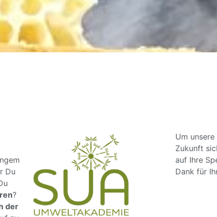
Um unsere q
Zukunft sic
langem
auf Ihre S
or Du
Dank für Ih
 Du
eren
?
h der