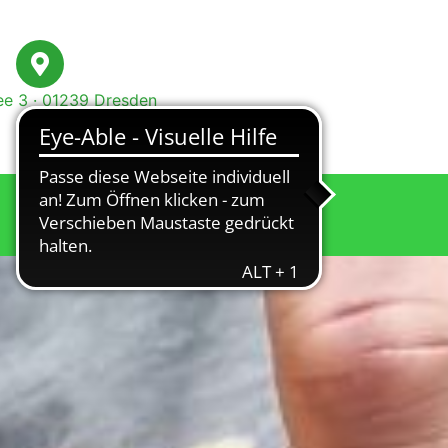
e 3 · 01239 Dresden
Spenden
Verein