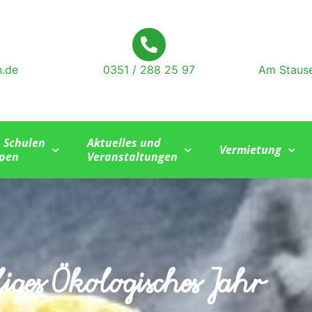
n.de
0351 / 288 25 97
Am Stause
, Schulen
Aktuelles und
Vermietung
pen
Veranstaltungen
liges Ökologisches Jahr