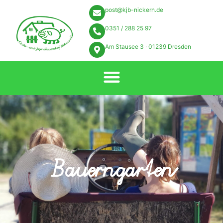
post@kjb-nickern.de
0351 / 288 25 97
Am Stausee 3 · 01239 Dresden
Bauerngarten