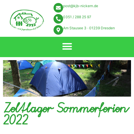
post@kjb-nickern.de
0351 / 288 25 97
Am Stausee 3 · 01239 Dresden
Zeltlager Sommerferien
2022